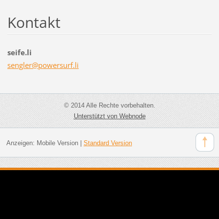
Kontakt
seife.li
sengler@
powersur
f.li
© 2014 Alle Rechte vorbehalten.
Unterstützt von Webnode
Anzeigen:
Mobile Version
|
Standard Version