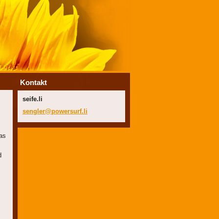
Kontakt
seife.li
sengler@
powersur
f.li
das
d