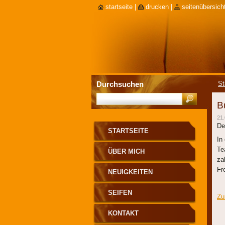
startseite
|
drucken
|
seitenübersich
Durchsuchen
St
B
21.
De
STARTSEITE
In
Te
ÜBER MICH
za
Fr
NEUIGKEITEN
SEIFEN
Zu
KONTAKT