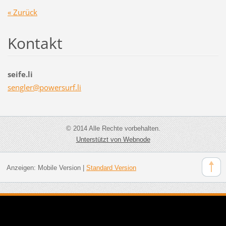
« Zurück
Kontakt
seife.li
sengler@
powersur
f.li
© 2014 Alle Rechte vorbehalten.
Unterstützt von Webnode
Anzeigen:
Mobile Version
|
Standard Version