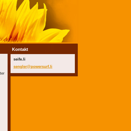
Kontakt
seife.li
sengler@
powersur
f.li
ter