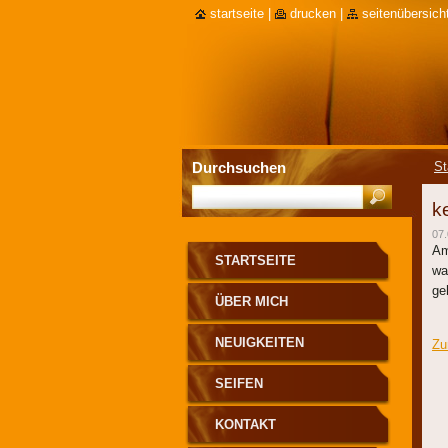
startseite
|
drucken
|
seitenübersich
Durchsuchen
St
k
07.
Am
STARTSEITE
wa
ge
ÜBER MICH
NEUIGKEITEN
Zu
SEIFEN
KONTAKT