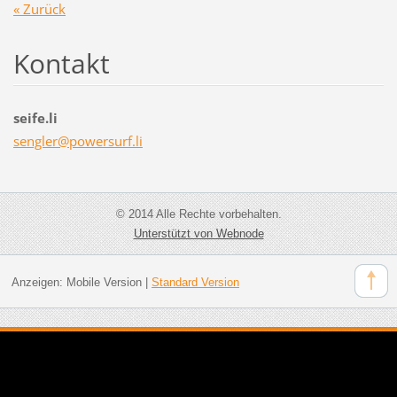
« Zurück
Kontakt
seife.li
sengler@
powersur
f.li
© 2014 Alle Rechte vorbehalten.
Unterstützt von Webnode
Anzeigen:
Mobile Version
|
Standard Version