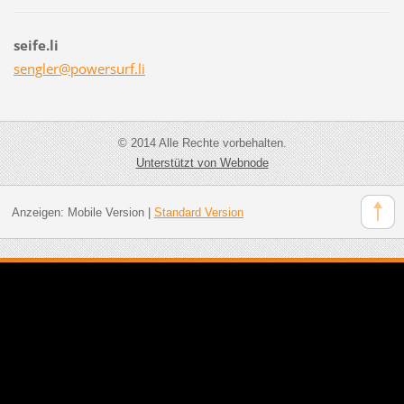
seife.li
sengler@
powersur
f.li
© 2014 Alle Rechte vorbehalten.
Unterstützt von Webnode
Anzeigen:
Mobile Version
|
Standard Version