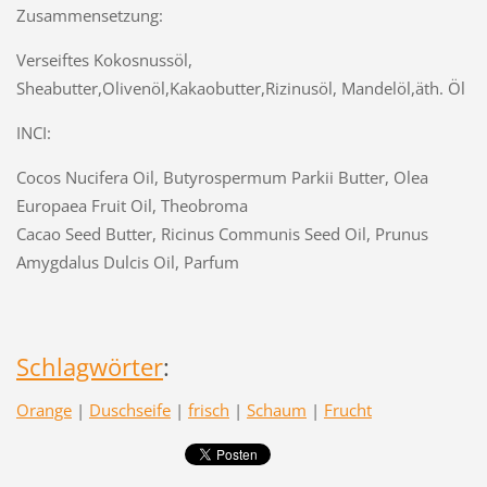
Zusammensetzung:
Verseiftes Kokosnussöl,
Sheabutter,Olivenöl,Kakaobutter,Rizinusöl, Mandelöl,äth. Öl
INCI:
Cocos Nucifera Oil, Butyrospermum Parkii Butter, Olea
Europaea Fruit Oil, Theobroma
Cacao Seed Butter, Ricinus Communis Seed Oil, Prunus
Amygdalus Dulcis Oil, Parfum
Schlagwörter
:
Orange
|
Duschseife
|
frisch
|
Schaum
|
Frucht