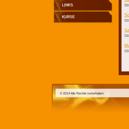
LINKS
htt
S
KURSE
htt
S
htt
M
htt
© 2014 Alle Rechte vorbehalten.