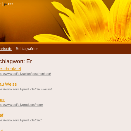
t
|
rss
artseite
-
Schlagwörter
chlagwort: Er
schenkset
ps://www.seife.li/seifen/geschenkset/
au Weiss
ps://www.seife.li/products/blau-weiss/
or
ps://www.seife.li/products/hoor/
af
ps://www.seife.li/products/olaf/
ai