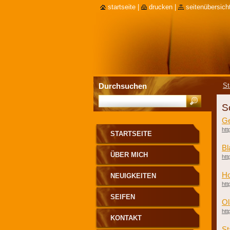
startseite
|
drucken
|
seitenübersich
Durchsuchen
St
S
Ge
htt
STARTSEITE
Bl
ÜBER MICH
htt
Ho
NEUIGKEITEN
htt
SEIFEN
Ol
htt
KONTAKT
St