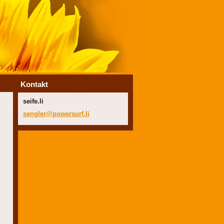
Kontakt
seife.li
sengler@
powersur
f.li