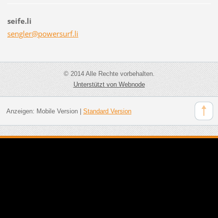
seife.li
sengler@
powersur
f.li
© 2014 Alle Rechte vorbehalten.
Unterstützt von Webnode
Anzeigen:
Mobile Version
|
Standard Version