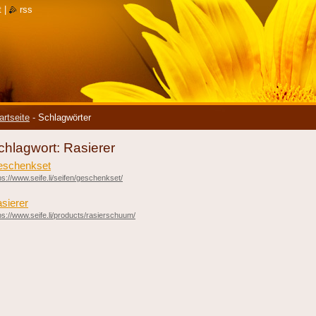
t
|
rss
artseite
-
Schlagwörter
chlagwort: Rasierer
schenkset
ps://www.seife.li/seifen/geschenkset/
sierer
ps://www.seife.li/products/rasierschuum/