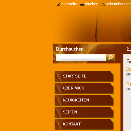
startseite
|
drucken
|
seitenübersich
Durchsuchen
St
S
Ge
htt
STARTSEITE
Ra
ÜBER MICH
htt
NEUIGKEITEN
SEIFEN
KONTAKT