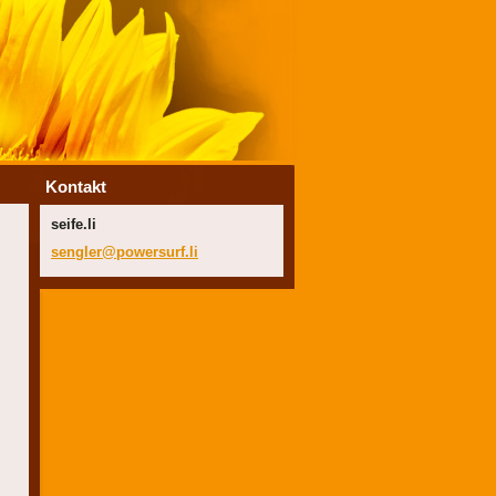
Kontakt
seife.li
sengler@
powersur
f.li