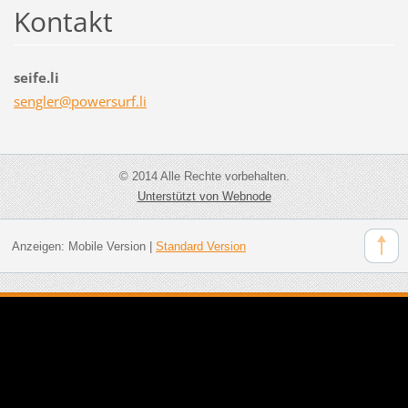
Kontakt
seife.li
sengler@
powersur
f.li
© 2014 Alle Rechte vorbehalten.
Unterstützt von Webnode
Anzeigen:
Mobile Version
|
Standard Version