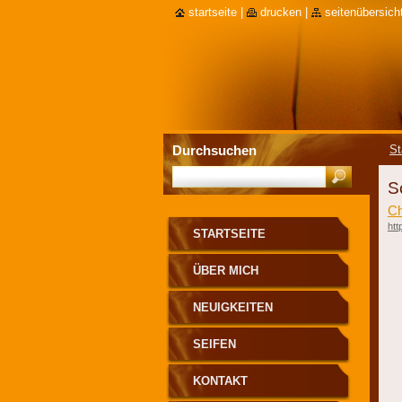
startseite
|
drucken
|
seitenübersich
Durchsuchen
St
S
Ch
htt
STARTSEITE
ÜBER MICH
NEUIGKEITEN
SEIFEN
KONTAKT