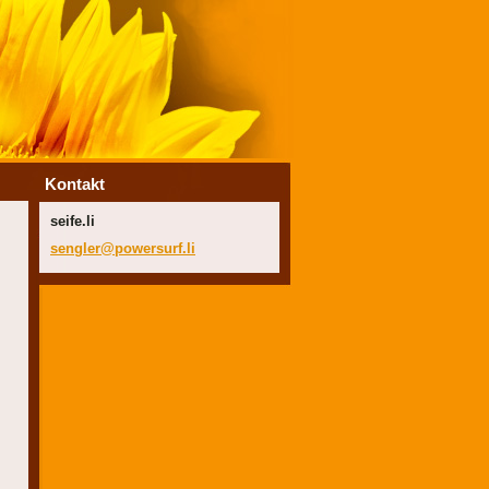
Kontakt
seife.li
sengler@
powersur
f.li