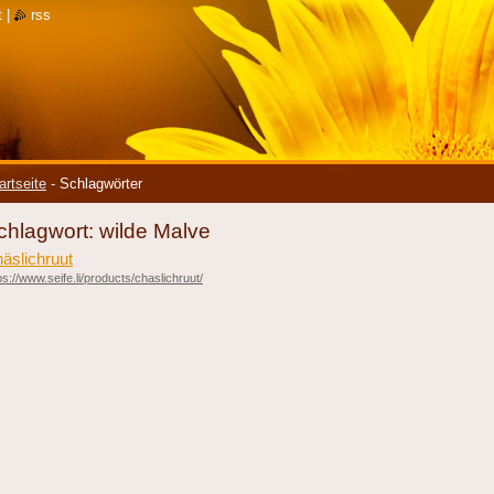
t
|
rss
artseite
-
Schlagwörter
chlagwort: wilde Malve
äslichruut
ps://www.seife.li/products/chaslichruut/