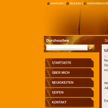
startseite
|
drucken
|
seitenübersich
Durchsuchen
St
M
21.
Nu
STARTSEITE
Os
mü
ÜBER MICH
NEUIGKEITEN
Ab
Ja
SEIFEN
Fr
KONTAKT