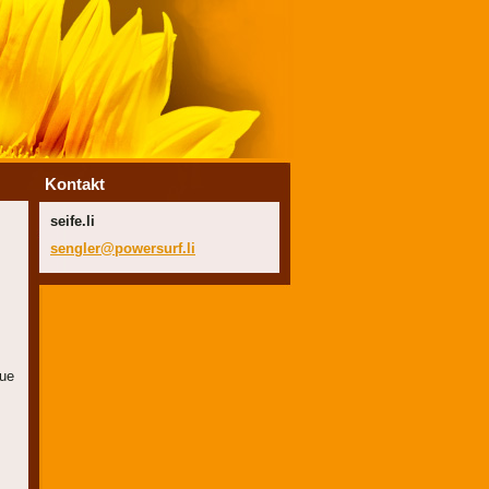
Kontakt
seife.li
sengler@
powersur
f.li
eue