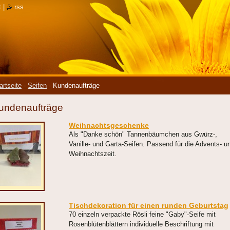
t
|
rss
artseite
-
Seifen
-
Kundenaufträge
undenaufträge
Weihnachtsgeschenke
Als "Danke schön" Tannenbäumchen aus Gwürz-,
Vanille- und Garta-Seifen. Passend für die Advents- u
Weihnachtszeit.
Tischdekoration für einen runden Geburtstag
70 einzeln verpackte Rösli feine "Gaby"-Seife mit
Rosenblütenblättern individuelle Beschriftung mit