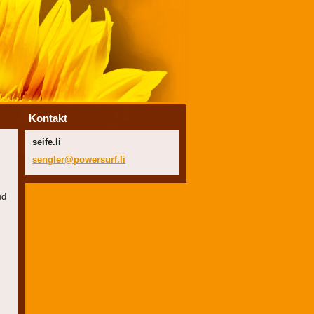
Kontakt
seife.li
sengler@
powersur
f.li
nd