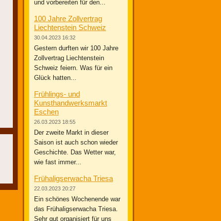
und vorbereiten für den...
100 Jahre Zollvertrag
Liechtenstein Schweiz
30.04.2023 16:32
00
Gestern durften wir 100 Jahre
Zollvertrag Liechtenstein
0
Schweiz feiern. Was für ein
0
Glück hatten...
Frühlings- und
Kunsthandwerksmarkt
Eschen
26.03.2023 18:55
Der zweite Markt in dieser
Saison ist auch schon wieder
Geschichte. Das Wetter war,
wie fast immer...
Frühaligserwacha Triesa
22.03.2023 20:27
Ein schönes Wochenende war
das Frühaligserwacha Triesa.
Sehr gut organisiert für uns