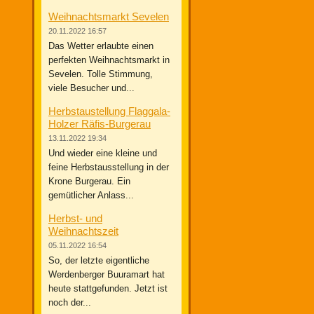
Weihnachtsmarkt Sevelen
20.11.2022 16:57
Das Wetter erlaubte einen
perfekten Weihnachtsmarkt in
Sevelen. Tolle Stimmung,
viele Besucher und...
Herbstaustellung Flaggala-
Holzer Räfis-Burgerau
13.11.2022 19:34
Und wieder eine kleine und
feine Herbstausstellung in der
Krone Burgerau. Ein
gemütlicher Anlass...
Herbst- und
Weihnachtszeit
05.11.2022 16:54
So, der letzte eigentliche
Werdenberger Buuramart hat
heute stattgefunden. Jetzt ist
noch der...