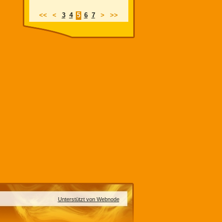
<<
<
3
4
5
6
7
>
>>
Unterstützt von Webnode