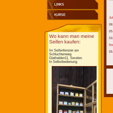
LINKS
KURSE
Ju
08
05
Wo kann man meine
03
Seifen kaufen:
No
Im Seifenfenster am
05
Schluchtenweg
Glathalden11, Sevelen
In Selbstbedienung