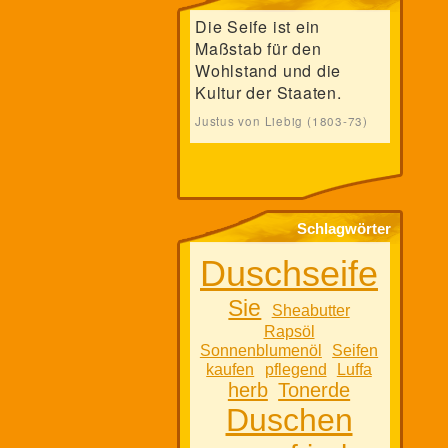
Die Seife ist ein
Maßstab für den
Wohlstand und die
Kultur der Staaten.
Justus von Liebig (1803-73)
Schlagwörter
Duschseife
Sie
Sheabutter
Rapsöl
Sonnenblumenöl
Seifen
kaufen
pflegend
Luffa
herb
Tonerde
Duschen