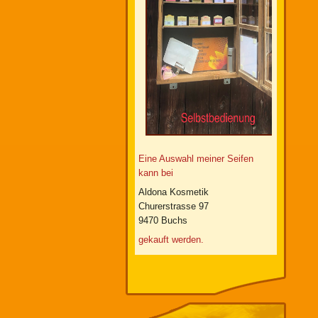
Eine Auswahl meiner Seifen
kann bei
Aldona Kosmetik
Churerstrasse 97
9470 Buchs
gekauft werden.