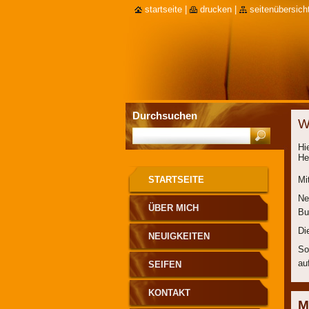
startseite
|
drucken
|
seitenübersich
Durchsuchen
W
Hi
He
STARTSEITE
Mi
Ne
ÜBER MICH
Bu
Di
NEUIGKEITEN
So
au
SEIFEN
KONTAKT
M