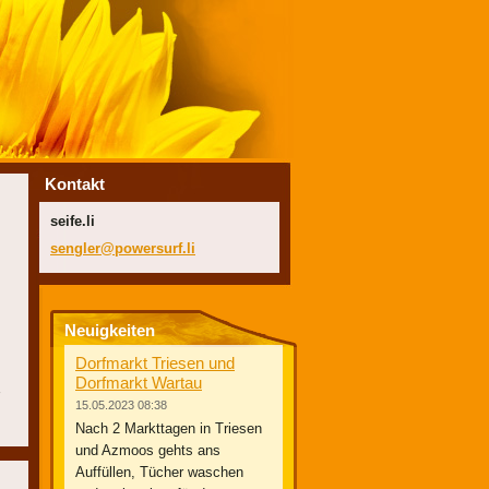
Kontakt
seife.li
sengler@
powersur
f.li
Neuigkeiten
Dorfmarkt Triesen und
Dorfmarkt Wartau
15.05.2023 08:38
Nach 2 Markttagen in Triesen
und Azmoos gehts ans
Auffüllen, Tücher waschen