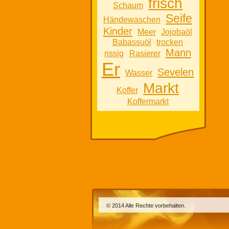
frisch
Schaum
Seife
Händewaschen
Kinder
Meer
Jojobaöl
Babassuöl
trocken
Mann
rissig
Rasierer
Er
Sevelen
Wasser
Markt
Koffer
Koffermarkt
© 2014 Alle Rechte vorbehalten.