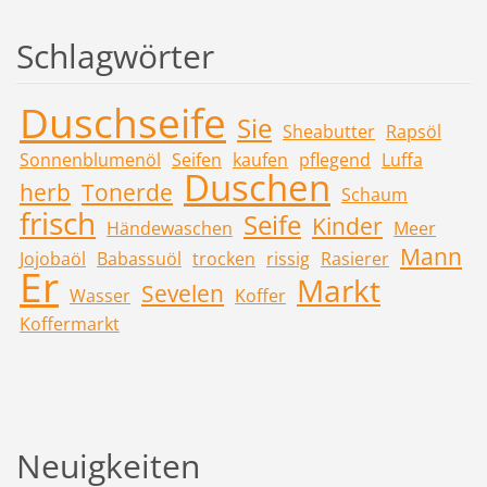
Schlagwörter
Duschseife
Sie
Sheabutter
Rapsöl
Sonnenblumenöl
Seifen
kaufen
pflegend
Luffa
Duschen
herb
Tonerde
Schaum
frisch
Seife
Kinder
Händewaschen
Meer
Mann
Jojobaöl
Babassuöl
trocken
rissig
Rasierer
Er
Markt
Sevelen
Wasser
Koffer
Koffermarkt
Neuigkeiten